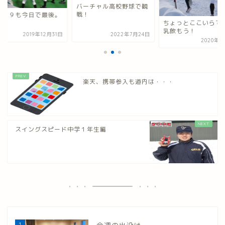
バーチャル高校野球で観
戦！
０１９も今日で最後。
ちょっとここいらで
乳飲もう！
2019年12月31日
2022年7月24日
2020年3
楽天、携帯参入も道内は・・・
スイングスピード中学１年生編
1