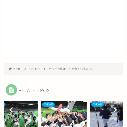
HOME
つぶやき
センバツ中止、ため息すら出ない。
RELATED POST
やき
つぶやき
つぶやき