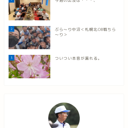
今週の出没は・・・、
2
ぶら～り中沼＜札幌北OB戦ちら
～り＞
3
ついつい本音が漏れる。