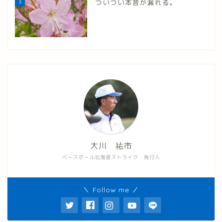
3
ついつい本音が漏れる。
大川 祐市
ベースボール北海道ストライク 発行人
＼ Follow me ／