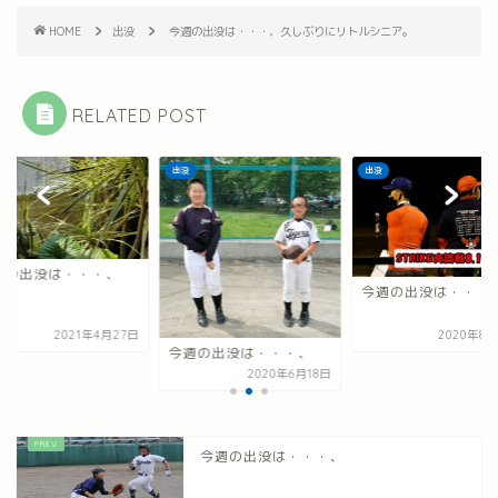
HOME
出没
今週の出没は・・・、久しぶりにリトルシニア。
RELATED POST
出没
出没
週の出没は・・・、
今週の出没は・・・
2021年4月27日
2020年8月
今週の出没は・・・、
2020年6月18日
今週の出没は・・・、