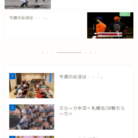
今週の出没は・・・、
1
今週の出没は・・・、
2
ぶら～り中沼＜札幌北OB戦ちら
～り＞