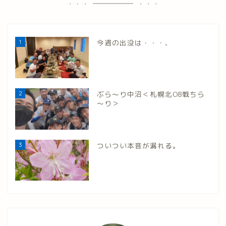
1
今週の出没は・・・、
2
ぶら～り中沼＜札幌北OB戦ちら
～り＞
3
ついつい本音が漏れる。