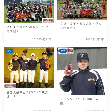
２０１３年を振り返る＜マッ
２０１３年振り返る＜マック
ク北大会＞
南大会＞
2020年4月21日
2020年4月21日
野球
野球
全国大会中止に伴い次の焦点
は！？
スイングスピード中学１年生
編