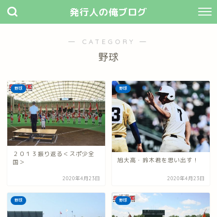
発行人の俺ブログ
― CATEGORY ―
野球
野球
野球
２０１３振り返る＜スポ少全
旭大高・鈴木君を思い出す！
国＞
2020年4月23日
2020年4月23日
野球
野球